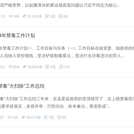
清严峻形势，以如履薄冰的紧迫感直面问题以习近平同志为核心...
-13
149
15.39 KB
3页
46
24年禁毒工作计划
24年禁毒工作计划一、工作目标与任务（一）工作目标在镇党委、镇政府
人员纳入管控视线，坚决铲除制毒窝点，坚决打击涉毒违法犯罪人...
-02
204
16.06 KB
4页
114
禁毒“大扫除”工作总结
毒“大扫除”工作总结三年来，在县委县政府的坚强领导下，在上级禁毒部
的要求抓落实，多措并举，打防结合，标本兼治，逐渐形成“...
27
130
19.01 KB
7页
50