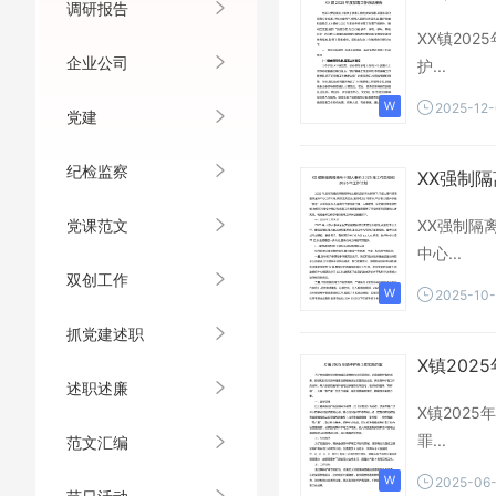
调研报告
XX镇20
企业公司
护...
2025-12
党建
纪检监察
XX强制隔
党课范文
XX强制隔
中心...
双创工作
2025-10
抓党建述职
X镇202
述职述廉
X镇202
罪...
范文汇编
2025-06