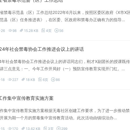
全省禁毒示范县（区）工作总结
省禁毒示范县（区）工作总结2022年6月以来，按照区委区政府《X市X
范县（区）任务推进表》，在区委、区政府和禁毒办正确有力的指导...
-26
98
15.28 KB
4页
56
024年社会禁毒协会工作推进会议上的讲话
24年社会禁毒协会工作推进会议上的讲话同志们，刚才X副团长的授课既
讲三点意见：一、今年工作开局好（一）预防宣传教育实现开门红。...
-18
227
18 KB
6页
86
工作集中宣传教育实施方案
作集中宣传教育实施方案根据无毒社区创建工作要求，为了进一步推动禁
开展为期一个月的禁毒集中宣传教育活动。此次活动由镇综治办...
-15
170
13.62 KB
3页
299