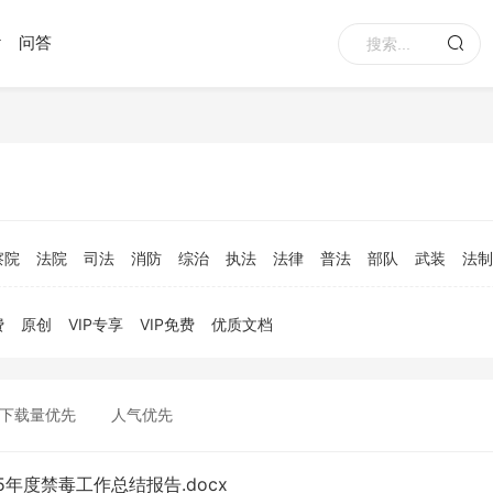
问答
察院
法院
司法
消防
综治
执法
法律
普法
部队
武装
法制
费
原创
VIP专享
VIP免费
优质文档
下载量优先
人气优先
25年度禁毒工作总结报告.docx