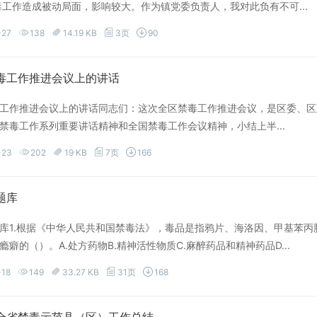
毒工作造成被动局面，影响较大。作为镇党委负责人，我对此负有不可...
-27
138
14.19 KB
3页
90
毒工作推进会议上的讲话
工作推进会议上的讲话同志们：这次全区禁毒工作推进会议，是区委、区
禁毒工作系列重要讲话精神和全国禁毒工作会议精神，小结上半...
-23
202
19 KB
7页
166
题库
库1.根据《中华人民共和国禁毒法》，毒品是指鸦片、海洛因、甲基苯
瘾癖的（）。A.处方药物B.精神活性物质C.麻醉药品和精神药品D...
-18
149
33.27 KB
31页
168