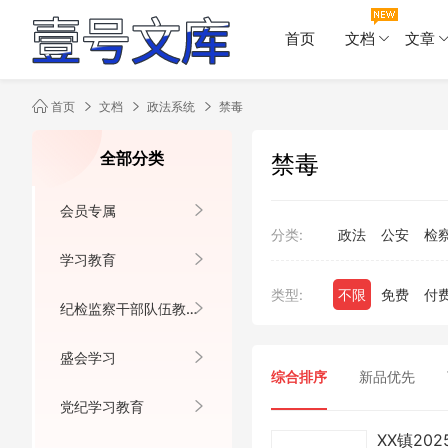
首页
文档
文章
首页
文档
政法系统
禁毒
全部分类
禁毒
会员专属
分类:
政法
公安
检
学习教育
类型:
不限
免费
付
纪检监察干部队伍教育整顿
盛会学习
综合排序
新品优先
党纪学习教育
XX镇20