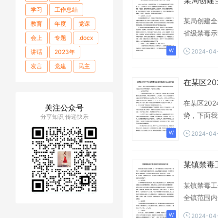
某局创建
学习
工作总结
某局创建全
教育
年度
党课
省级禁毒示
会上
专题
.docx
2024-04
讲话
2023年
发言
党建
民主
全市
生活会
基层
在某区2
2024
上半年
在某区20
关注公众号
精神
记在
主题
势，下面我
分享知识 传递快乐
干部
会议上
推进
2024-04
材料
研讨
中心组
党委
2025
党的
某镇禁毒
市委
学习贯彻
讲稿
十届
2023
某镇禁毒工
党建工作
党纪
全镇范围内
理论学习
全面
2024-04