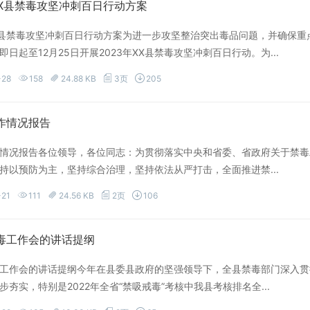
XX县禁毒攻坚冲刺百日行动方案
XX县禁毒攻坚冲刺百日行动方案为进一步攻坚整治突出毒品问题，并确保重
即日起至12月25日开展2023年XX县禁毒攻坚冲刺百日行动。为...
-28
158
24.88 KB
3页
205
作情况报告
情况报告各位领导，各位同志：为贯彻落实中央和省委、省政府关于禁毒
持以预防为主，坚持综合治理，坚持依法从严打击，全面推进禁...
-21
111
24.56 KB
2页
106
毒工作会的讲话提纲
工作会的讲话提纲今年在县委县政府的坚强领导下，全县禁毒部门深入贯
步夯实，特别是2022年全省“禁吸戒毒”考核中我县考核排名全...