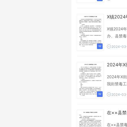
心得体会
报告
党员
个人
全县
X镇202
县委
X镇202
办、县禁毒
2024-03
2024年
2024年
我街禁毒工
2024-03
在××县
在××县禁