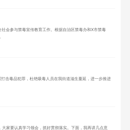
动全社会参与禁毒宣传教育工作。根据自治区禁毒办和X市禁毒
.
严厉打击毒品犯罪，杜绝吸毒人员在我街道滋生蔓延，进一步推进
神，大家要认真学习领会，抓好贯彻落实。下面，我再讲几点意