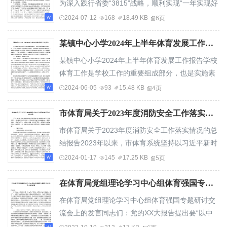
为深入践行省委“3815”战略，顺利实现“一年实现好
的开局，两年实现质的提升，三年实现新的跨越”任
2024-07-12
168
18.49 KB
6页
务目标，呈贡基地紧紧围绕三年行动计划工作要
求，坚持高位谋划...
某镇中心小学2024年上半年体育发展工作报告
某镇中心小学2024年上半年体育发展工作报告学校
体育工作是学校工作的重要组成部分，也是实施素
质教育渠道之一，2024年我校在上级领导大力支持
2024-06-05
93
15.48 KB
4页
下，认真贯彻《学校体育工作条例》，加强对学校
体育工作的领导，逐渐...
市体育局关于2023年度消防安全工作落实情况的总结报告
市体育局关于2023年度消防安全工作落实情况的总
结报告2023年以来，市体育系统坚持以习近平新时
代中国特色社会主义思想为指引，深入落实习近平
2024-01-17
145
17.25 KB
5页
总书记关于抓好消防安全工作的重要论述，提高政
治站位，强化安全理念...
在体育局党组理论学习中心组体育强国专题研讨交流会上的发言
在体育局党组理论学习中心组体育强国专题研讨交
流会上的发言同志们：党的XX大报告提出要“以中
国式现代化全面推进中华民族伟大复兴”。体育作为