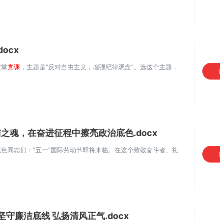
ocx
这堂
党课
，主题是“反对自由主义，增强纪律观念”。选这个主题，
之魂，在奋进征程中擦亮政治底色.docx
色同志们：“五一”国际劳动节即将来临。在这个致敬奋斗者、礼
坚守廉洁底线 弘扬清风正气.docx