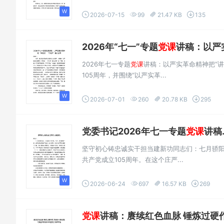
2026-07-15
99
21.47 KB
135
2026年“七一”专题
党课
讲稿：以严实
2026年七一专题
党课
讲稿：以严实革命精神把“讲
105周年，并围绕“以严实革...
2026-07-01
260
20.78 KB
295
党委书记2026年七一专题
党课
讲稿.
坚守初心铸忠诚实干担当建新功同志们：七月骄
共产党成立105周年。在这个庄严...
2026-06-24
697
16.57 KB
269
党课
讲稿：赓续红色血脉 锤炼过硬作风 在