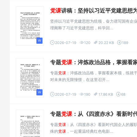
党课
讲稿：坚持以习近平党建思想为统领，
坚持以习近平党建思想为统领，奋力谱写国有企
理阐释了习近平党建思想，科学回...
2026-07-19
120
20.22 KB
189
专题
党课
：淬炼政治品格，掌握看家本
专题
党课
：淬炼政治品格，掌握看家本领，练就干
对未来的无限憧憬，在这里召开...
2026-07-19
190
17.86 KB
68
专题
党课
：从《四渡赤水》看新时代
专题
党课
：从《四渡赤水》看新时代国企人的履
殊的
党课
，一起重温经典红色电影...