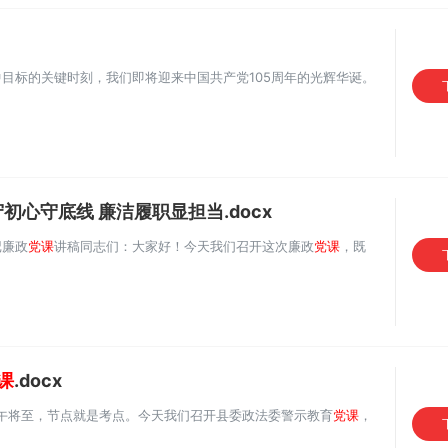
目标的关键时刻，我们即将迎来中国共产党105周年的光辉华诞。
初心守底线 廉洁履职显担当.docx
记廉政
党课
讲稿同志们：大家好！今天我们召开这次廉政
党课
，既
课
.docx
午将至，节点就是考点。今天我们召开县委政法委警示教育
党课
，