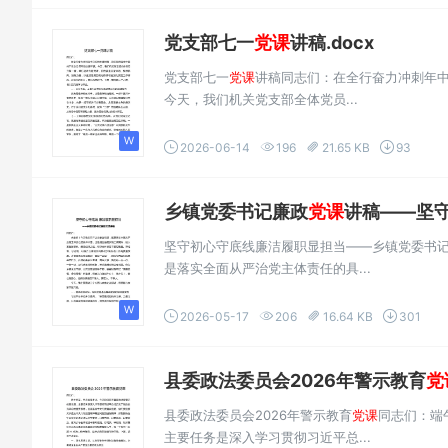
党支部七一
党课
讲稿.docx
党支部七一
党课
讲稿同志们：在全行奋力冲刺年中
今天，我们机关党支部全体党员...
2026-06-14
196
21.65 KB
93
乡镇党委书记廉政
党课
讲稿——坚守
坚守初心守底线廉洁履职显担当——乡镇党委书
是落实全面从严治党主体责任的具...
2026-05-17
206
16.64 KB
301
县委政法委员会2026年警示教育
党
县委政法委员会2026年警示教育
党课
同志们：端
主要任务是深入学习贯彻习近平总...