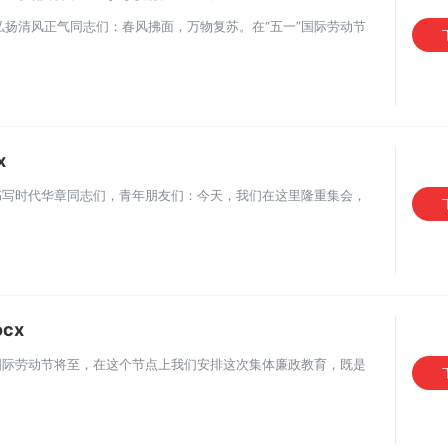
弘扬清风正气同志们：春风拂面，万物复苏。在“五一”国际劳动节
x
书写时代华章同志们，青年朋友们：今天，我们在这里隆重集会，
cx
"国际劳动节将至，在这个节点上我们安排这次集体廉政教育，既是