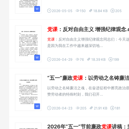
2026-05-05
150
18.84 KB
205
党课
：反对自由主义 增强纪律观念.d
党课
：反对自由主义增强纪律观念同志们：今天
是因为我在工作中越来越深切地...
2026-04-29
76
18.39 KB
199
“五一”廉政
党课
：以劳动之名铸廉洁
以劳动之名铸廉洁之魂，在奋进征程中擦亮政治底
赞劳动者的特殊时刻，我们召开...
2026-04-23
205
21.91 KB
181
2026年“五一”节前廉政
党课
讲稿：