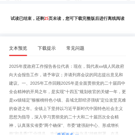
试读已结束，还剩
25
页未读，您可下载完整版后进行离线阅读
文本预览
下载提示
常见问题
2025年度政府工作报告各位代表：现在，我代表xx镇人民政府
向大会报告工作，请予审议；并请列席会议的同志提出意见和
建议。一、2025年工作回顾2025年是全面贯彻党的二十届四中
全会精神的开局之年，是实现"十四五"规划收官的关键一年，更
是xx镇锚定"猕猴桃特色小镇、县域北部经济强镇"定位攻坚克难
的奋进之年。全镇上下坚持以习近平新时代中国特色社会主义
思想为指导，深入学习贯彻党的二十大和二十届历次全会精
神，认真落实省委"两个确保"、市委"建强副中心、形成增长
极"和县委"工业强县、农业稳县、文旅兴县"战略部署，在县
查看更多